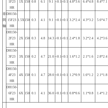
1F23
1X
150
0.8
6.1
9.1
<0.1
<0.1
4.8*3.6
6.4*4.8
8.4*7.1
HR
非
DH150-
同
15F23
1.5X
150
0.3
4.1
9.1
<0.1
<0.1
3.2*2.4
4.3*3.2
5.6*4.7
轴
HR
DH150-
2F23
2X
150
0.3
4.8
14.3
<0.1
<0.1
2.4*1.8
3.2*2.4
4.2*3.6
HR
DH150-
3F23
3X
150
0.2
4.7
21.0
<0.1
<0.1
1.6*1.2
2.1*1.6
2.8*2.4
HR
DH150-
4F23
4X
150
0.1
4.7
28.0
<0.1
<0.1
1.2*0.9
1.6*1.2
2.1*1.8
HR
DH150-
6F23
6X
150
0.1
4.1
36.0
<0.1
<0.1
0.8*0.6
1.1*0.8
1.4*1.2
HR