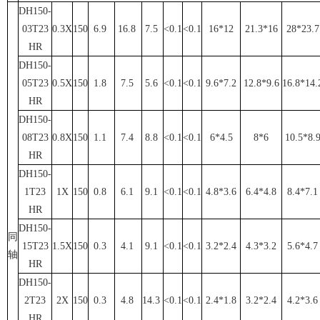
DH150-
03T23
0.3X
150
6.9
16.8
7.5
<0.1
<0.1
16*12
21.3*16
28*23.7
HR
DH150-
05T23
0.5X
150
1.8
7.5
5.6
<0.1
<0.1
9.6*7.2
12.8*9.6
16.8*14.
HR
DH150-
08T23
0.8X
150
1.1
7.4
8.8
<0.1
<0.1
6*4.5
8*6
10.5*8.
HR
DH150-
1T23
1X
150
0.8
6.1
9.1
<0.1
<0.1
4.8*3.6
6.4*4.8
8.4*7.1
HR
DH150-
同
15T23
1.5X
150
0.3
4.1
9.1
<0.1
<0.1
3.2*2.4
4.3*3.2
5.6*4.7
轴
HR
DH150-
2T23
2X
150
0.3
4.8
14.3
<0.1
<0.1
2.4*1.8
3.2*2.4
4.2*3.6
HR