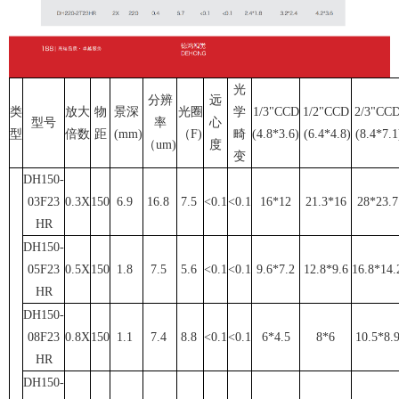
光
分辨
远
类
放大
物
景深
光圈
学
1/3"CCD
1/2"CCD
2/3"CC
型号
率
心
型
倍数
距
(mm)
（F)
畸
(4.8*3.6)
(6.4*4.8)
(8.4*7.1
（um)
度
变
DH150-
03F23
0.3X
150
6.9
16.8
7.5
<0.1
<0.1
16*12
21.3*16
28*23.7
HR
DH150-
05F23
0.5X
150
1.8
7.5
5.6
<0.1
<0.1
9.6*7.2
12.8*9.6
16.8*14.
HR
DH150-
08F23
0.8X
150
1.1
7.4
8.8
<0.1
<0.1
6*4.5
8*6
10.5*8.
HR
DH150-