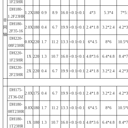
1F23HR
DH180-
1.2X
180
0.9
8.9
16.0
<0.1
<0.1
4*3
5.3*4
7*5.
1.2F23HR
非
DH180-
同
2.0X
180
0.4
6.7
19.9
<0.1
<0.1
2.4*1.8
3.2*2.4
4.2*3
2F35-16
轴
DH220-
0.8X
220
1.7
11.2
13.3
<0.1
<0.1
6*4.5
8*6
10.5*
08F23HR
DH220-
1X
220
1.3
10.7
16.0
<0.1
<0.1
4.8*3.6
6.4*4.8
8.4*7
1F23HR
DH220-
2X
220
0.4
6.7
19.9
<0.1
<0.1
2.4*1.8
3.2*2.4
4.2*3
2F23HR
DH175-
2.0X
175
0.4
6.7
19.9
<0.1
<0.1
2.4*1.8
3.2*2.4
4.2*3
2T36-DZ
DH180-
0.8X
180
1.7
11.2
13.3
<0.1
<0.1
6*4.5
8*6
10.5*
08T23HR
DH180-
1X
180
1.3
10.7
16.0
<0.1
<0.1
4.8*3.6
6.4*4.8
8.4*7
1T23HR