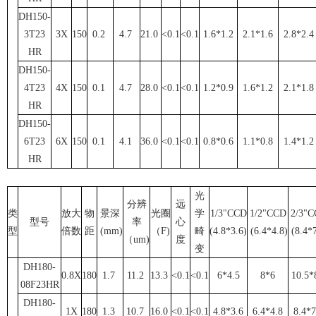
DH150-
3T23
3X
150
0.2
4.7
21.0
<0.1
<0.1
1.6*1.2
2.1*1.6
2.8*2.4
HR
DH150-
4T23
4X
150
0.1
4.7
28.0
<0.1
<0.1
1.2*0.9
1.6*1.2
2.1*1.8
HR
DH150-
6T23
6X
150
0.1
4.1
36.0
<0.1
<0.1
0.8*0.6
1.1*0.8
1.4*1.2
HR
光
分辨
远
类
放大
物
景深
光圈
学
1/3"CCD
1/2"CCD
2/3"
型号
率
心
型
倍数
距
(mm)
（F)
畸
(4.8*3.6)
(6.4*4.8)
(8.4*7
（um)
度
变
DH180-
0.8X
180
1.7
11.2
13.3
<0.1
<0.1
6*4.5
8*6
10.5*
08F23HR
DH180-
1X
180
1.3
10.7
16.0
<0.1
<0.1
4.8*3.6
6.4*4.8
8.4*7